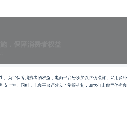
施，保障消费者权益
识
生。为了保障消费者的权益，电商平台纷纷加强防伪措施，采用多种
和安全性。同时，电商平台还建立了举报机制，加大打击假冒伪劣商