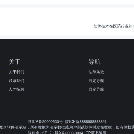
防伪技术在医药行业的
关于
导航
关于我们
法律条款
联系我们
自定导航
人才招聘
自定导航
陕ICP备20000530号
陕ICP备88888888888号
魔众软件演示站，所有数据为演示数据或用户测试软件时发布数据，如有侵权
软件企业证书：陕XX-2000-0034
ICP证书编号